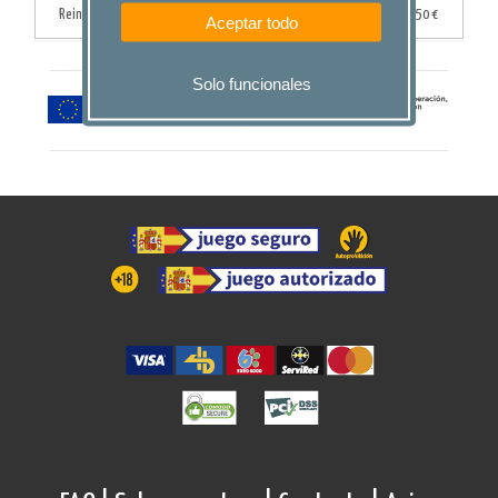
Reintegro
396.227
0,50 €
Aceptar todo
Solo funcionales