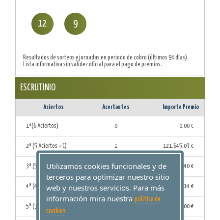
12
9
Resultados de sorteos y jornadas en periodo de cobro (últimos 90 días).
Lista informativa sin validez oficial para el pago de premios.
ESCRUTINIO
Aciertos
Acertantes
Importe Premio
1ª(6 Aciertos)
0
0,00 €
2ª (5 Aciertos + C)
1
121.645,03 €
Utilizamos cookies funcionales y de
3ª (5 Aciertos)
89
683,40 €
terceros para optimizar nuestro sitio
web y nuestros servicios. Para más
4ª (4 Aciertos)
3.943
23,14 €
información mira nuestra
politica de
5ª (3 Aciertos)
70.879
4,00 €
cookies