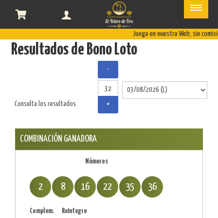
Resultados
de
Juega en nuestra Web, sin comis
Resultados de Bono Loto
Bonoloto
-
Consulta los resultados
+
COMBINACIÓN GANADORA
Números
2
8
16
22
35
36
Complem.
Reintegro