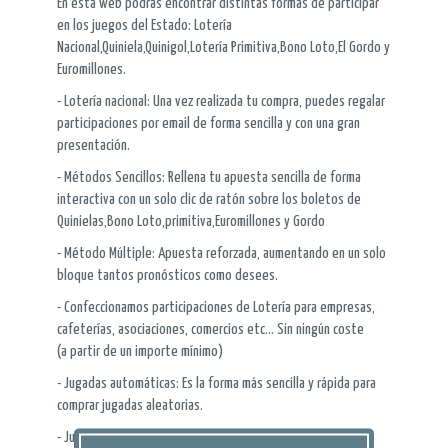
En esta web podrás encontrar distintas formas de participar
en los juegos del Estado: Lotería
Nacional,Quiniela,Quinigol,Lotería Primitiva,Bono Loto,El Gordo y
Euromillones.
- Lotería nacional: Una vez realizada tu compra, puedes regalar
participaciones por email de forma sencilla y con una gran
presentación.
- Métodos Sencillos: Rellena tu apuesta sencilla de forma
interactiva con un solo clic de ratón sobre los boletos de
Quinielas,Bono Loto,primitiva,Euromillones y Gordo
- Método Múltiple: Apuesta reforzada, aumentando en un solo
bloque tantos pronósticos como desees.
- Confeccionamos participaciones de Lotería para empresas,
cafeterías, asociaciones, comercios etc... Sin ningún coste
(a partir de un importe mínimo)
- Jugadas automáticas: Es la forma más sencilla y rápida para
comprar jugadas aleatorias.
- Jugadas Reducidas: Para los más aficionados, cubre más