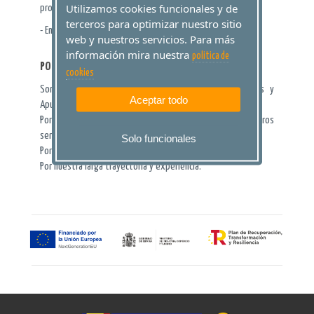
Utilizamos cookies funcionales y de
pronóstico por menos dinero
terceros para optimizar nuestro sitio
- Envíos de Lotería Nacional a toda España
web y nuestros servicios. Para más
información mira nuestra
politica de
POR QUÉ JUGAR CON NOSOTROS
cookies
Somos una agencia oficial de ventas de LAE (Loterías y
Aceptar todo
Apuestas del Estado).
Porque NO cobramos gastos ni comisiones por nuestros
servicios.
Solo funcionales
Porque es una Web completamente segura.
Por nuestra larga trayectoría y experiencia.